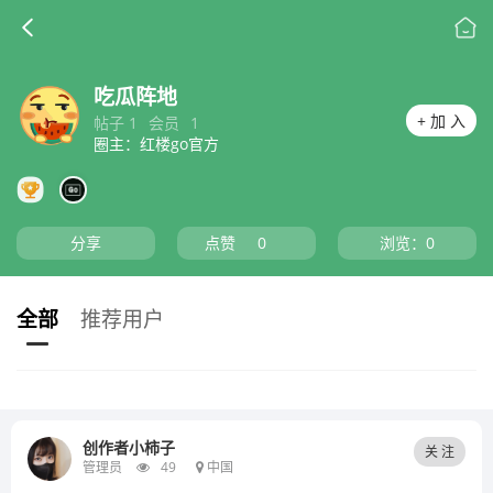
吃瓜阵地
+ 加 入
帖子 1
会员
1
圈主：红楼go官方
分享
点赞
0
浏览：
0
全部
推荐用户
创作者小柿子
关 注
管理员
49
中国