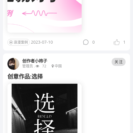
2023-07-10
0
1
浪漫案例
创作者小柿子
关 注
管理员 .
72
中国
创意作品:选择