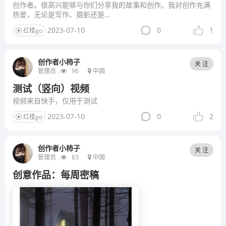
创作者。很高兴能够与你们分享我的故事和创作。我对创作充满
热爱，无论是写作、摄影还是...
2023-07-10
0
1
红楼go
创作者小柿子
关 注
管理员 .
96
中国
测试（竖向）视频
视频来自快手，仅用于测试
2023-07-10
0
2
红楼go
创作者小柿子
关 注
管理员 .
83
中国
创意作品：每周密稿