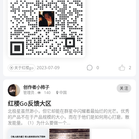
2023-07-09
0
2
关于红楼go
创作者小柿子
关 注
管理员 .
140
中国
红楼Go反馈大区
北极星虽然渺小，但它却能在群星中闪耀着最灿烂的光芒。优秀
的产品不在于产品规模的大小，而在于他们是如何用心打磨，散
发能量。（1）为什么要做一个...