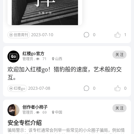
2023-07-10
0
1
创意周刊
红楼go官方
关 注
管理员 .
71
山西
欢迎加入红楼go！猎豹般的速度，艺术般的交
互。
2023-07-08
0
0
红楼go
创作者小柿子
关 注
管理员 .
69
中国
安全专栏介绍
骗局警示：该专栏通常会列举一些常见的小众圈子骗局，例如情