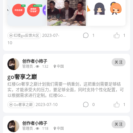
2023-07-
1
1
红楼go反馈大区
10
创作者小柿子
关 注
管理员 .
132
中国
go奢享之巅
红楼Go奢享之巅计划我们需要一柄重剑，这把重剑需要足够结
实，才能承受大的压力，要足够全面，同时支持个性化配置，可
以根据需求进行定制。红楼Go...
2023-07-10
0
1
Go奢享之巅
创作者小柿子
关 注
管理员 .
118
中国