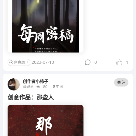
2023-07-10
0
1
创意周刊
创作者小柿子
关 注
管理员 .
80
中国
创意作品：那些人