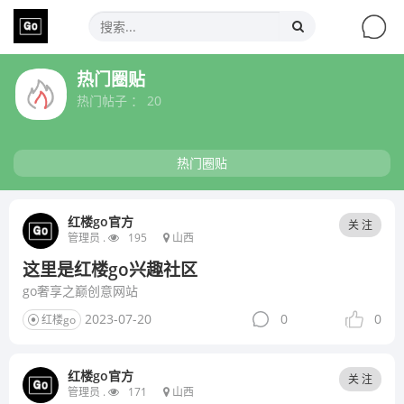
热门圈贴
热门帖子 ： 20
热门圈贴
红楼go官方
关 注
管理员 .
195
山西
这里是红楼go兴趣社区
go奢享之巅创意网站
2023-07-20
0
0
红楼go
红楼go官方
关 注
管理员 .
171
山西