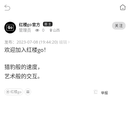
红楼go官方
圈 主
关 注
管理员
0
山西
发布：2023-07-08 (19:44:20)
编辑
欢迎加入红楼go！
猎豹般的速度，
艺术般的交互。
红楼go
举报