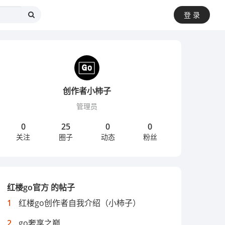
登 录
创作者小柿子
管理员
0
25
0
0
关注
圈子
动态
粉丝
红楼go官方 的帖子
1
红楼go创作者自我介绍（小柿子）
2
go奢享之巅