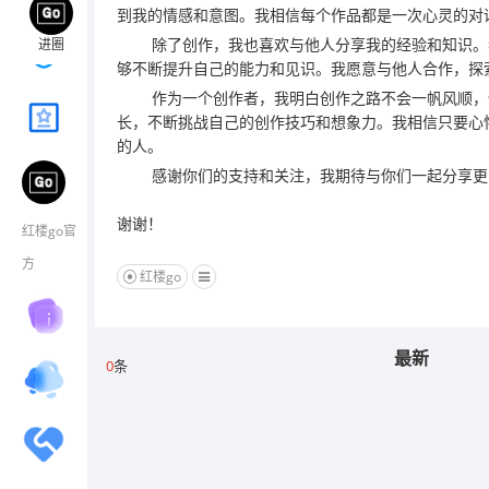
到我的情感和意图。我相信每个作品都是一次心灵的对
帖子 1
用户: 2
除了创作，我也喜欢与他人分享我的经验和知识。
进圈
够不断提升自己的能力和见识。我愿意与他人合作，探
作为一个创作者，我明白创作之路不会一帆风顺，
帖子 0
用户: 1
长，不断挑战自己的创作技巧和想象力。我相信只要心
的人。
帖子 1
用户: 1
感谢你们的支持和关注，我期待与你们一起分享更
谢谢！
红楼go官
方
红楼go
帖子 1
用户: 1
最新
0
条
帖子 1
用户: 1
帖子 0
用户: 1