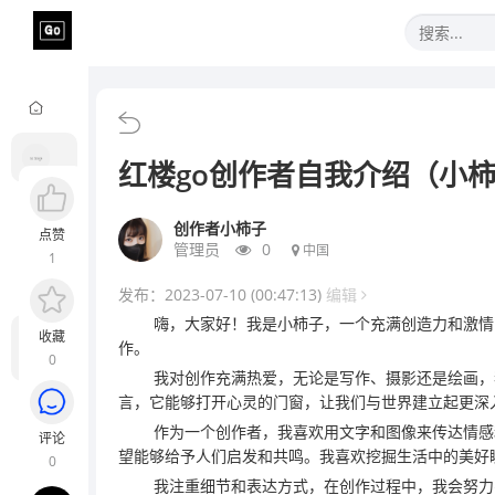
红楼go创作者自我介绍（小
创作者小柿子
点赞
管理员
0
中国
1
发布：2023-07-10 (00:47:13)
编辑
综合
嗨，大家好！我是小柿子，一个充满创造力和激情
收藏
帖子 10
用户: 3
作。
0
我对创作充满热爱，无论是写作、摄影还是绘画，
言，它能够打开心灵的门窗，让我们与世界建立起更深
帖子 1
用户: 2
作为一个创作者，我喜欢用文字和图像来传达情感
评论
望能够给予人们启发和共鸣。我喜欢挖掘生活中的美好
0
帖子 1
用户: 2
我注重细节和表达方式，在创作过程中，我会努力