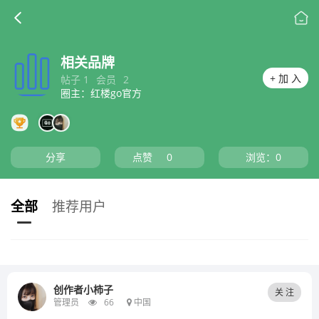
相关品牌
+ 加 入
帖子 1
会员
2
圈主：红楼go官方
分享
点赞
0
浏览：
0
全部
推荐用户
创作者小柿子
关 注
管理员
66
中国